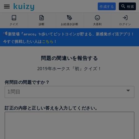
作成する
検索
クイズ
診断
お絵描き診断
大喜利
ログイン
新登場『aruco』✨歩いてビットコインが貯まる、新感覚ポイ活アプリ！
今すぐ挑戦したい人は
こちら
！
問題の間違いを報告する
2019年ホークス『初』クイズ！
何問目の問題ですか？
訂正の内容と正しい答えを入力してください。