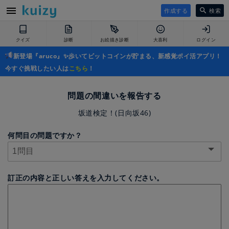
作成する
検索
クイズ
診断
お絵描き診断
大喜利
ログイン
新登場『aruco』✨歩いてビットコインが貯まる、新感覚ポイ活アプリ！
今すぐ挑戦したい人は
こちら
！
問題の間違いを報告する
坂道検定！(日向坂46)
何問目の問題ですか？
訂正の内容と正しい答えを入力してください。