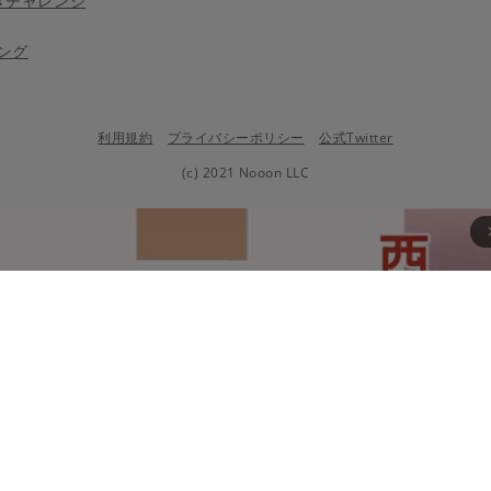
きチャレンジ
ング
利用規約
プライバシーポリシー
公式Twitter
(c) 2021 Nooon LLC
arrow_fo