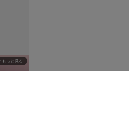
もっと見る
rward_ios