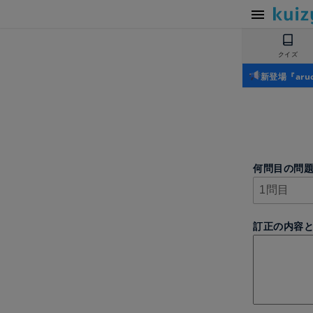
クイズ
新登場『ar
何問目の問
訂正の内容