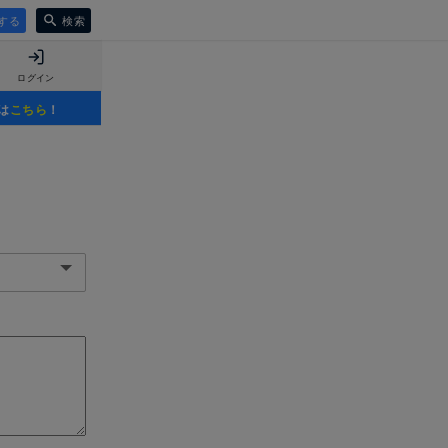
する
検索
ログイン
は
こちら
！