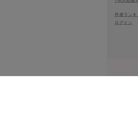
1分お絵描
作者ランキ
ログイン