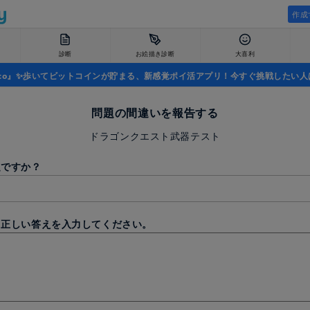
作成
診断
お絵描き診断
大喜利
uco』✨歩いてビットコインが貯まる、新感覚ポイ活アプリ！今すぐ挑戦したい人
問題の間違いを報告する
ドラゴンクエスト武器テスト
題ですか？
と正しい答えを入力してください。