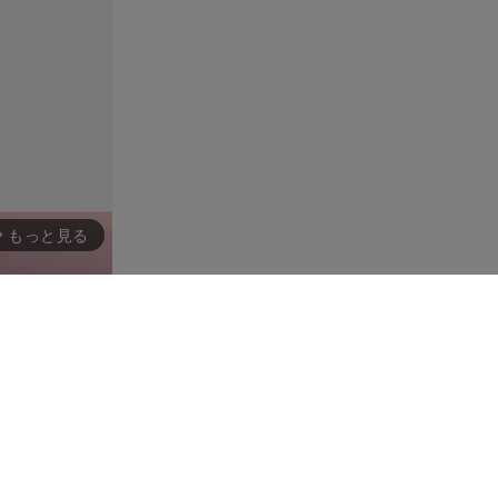
もっと見る
rward_ios