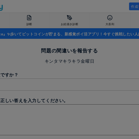
作成
診断
お絵描き診断
大喜利
uco』✨歩いてビットコインが貯まる、新感覚ポイ活アプリ！今すぐ挑戦したい人
問題の間違いを報告する
キンタマキラキラ金曜日
題ですか？
と正しい答えを入力してください。