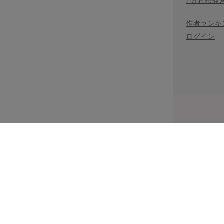
1分お絵描
作者ランキ
ログイン