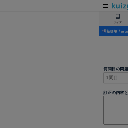
クイズ
新登場『ar
何問目の問
訂正の内容