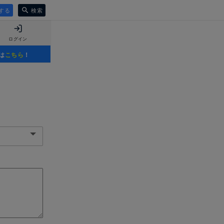
する
検索
ログイン
は
こちら
！