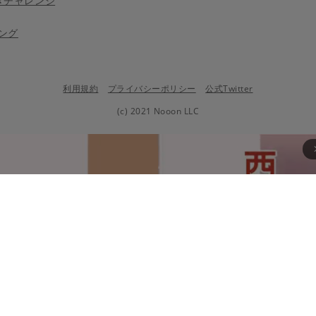
きチャレンジ
ング
利用規約
プライバシーポリシー
公式Twitter
(c) 2021 Nooon LLC
arrow_fo