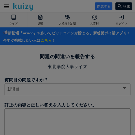
作成する
検索
クイズ
診断
お絵描き診断
大喜利
ログイン
新登場『aruco』✨歩いてビットコインが貯まる、新感覚ポイ活アプリ！
今すぐ挑戦したい人は
こちら
！
問題の間違いを報告する
東北学院大学クイズ
何問目の問題ですか？
訂正の内容と正しい答えを入力してください。