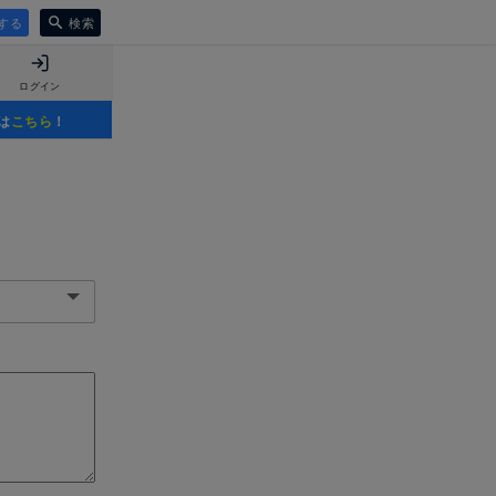
する
検索
ログイン
は
こちら
！