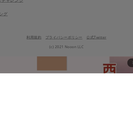
きチャレンジ
ング
利用規約
プライバシーポリシー
公式Twitter
(c) 2021 Nooon LLC
arrow_fo