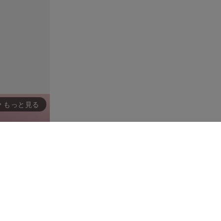
もっと見る
rward_ios