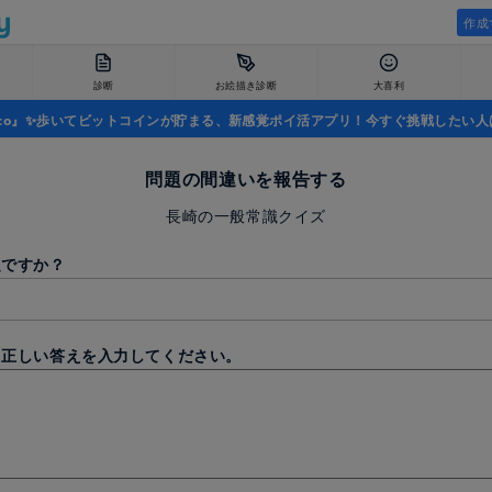
作成
診断
お絵描き診断
大喜利
uco』✨歩いてビットコインが貯まる、新感覚ポイ活アプリ！今すぐ挑戦したい人
問題の間違いを報告する
長崎の一般常識クイズ
題ですか？
と正しい答えを入力してください。