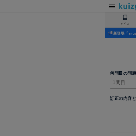
クイズ
新登場『ar
何問目の問
訂正の内容