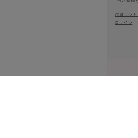
1分お絵描
作者ランキ
ログイン