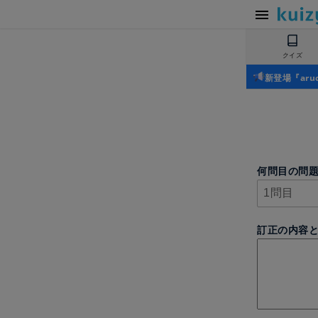
クイズ
新登場『ar
何問目の問
訂正の内容