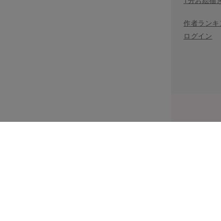
1分お絵描
作者ランキ
ログイン