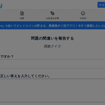
作成
診断
お絵描き診断
大喜利
uco』✨歩いてビットコインが貯まる、新感覚ポイ活アプリ！今すぐ挑戦したい人
問題の間違いを報告する
国旗クイズ
題ですか？
と正しい答えを入力してください。