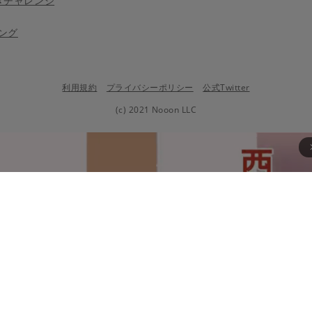
きチャレンジ
ング
利用規約
プライバシーポリシー
公式Twitter
(c) 2021 Nooon LLC
arrow_fo