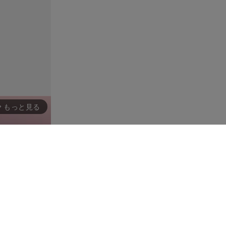
もっと見る
rward_ios