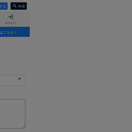
する
検索
ログイン
は
こちら
！