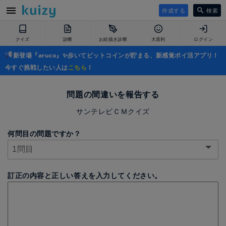
作成する
検索
クイズ
診断
お絵描き診断
大喜利
ログイン
新登場『aruco』✨歩いてビットコインが貯まる、新感覚ポイ活アプリ！
今すぐ挑戦したい人は
こちら
！
問題の間違いを報告する
サンテレビＣＭクイズ
何問目の問題ですか？
訂正の内容と正しい答えを入力してください。