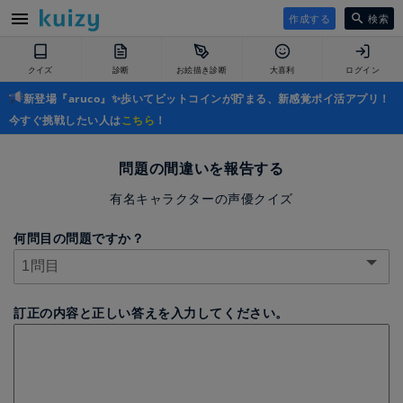
作成する
検索
クイズ
診断
お絵描き診断
大喜利
ログイン
新登場『aruco』✨歩いてビットコインが貯まる、新感覚ポイ活アプリ！
今すぐ挑戦したい人は
こちら
！
問題の間違いを報告する
有名キャラクターの声優クイズ
何問目の問題ですか？
訂正の内容と正しい答えを入力してください。