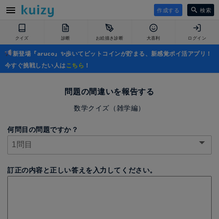
作成する
検索
クイズ
診断
お絵描き診断
大喜利
ログイン
新登場『aruco』✨歩いてビットコインが貯まる、新感覚ポイ活アプリ！
今すぐ挑戦したい人は
こちら
！
問題の間違いを報告する
数学クイズ（雑学編）
何問目の問題ですか？
訂正の内容と正しい答えを入力してください。