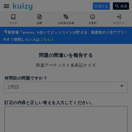
作成する
検索
クイズ
診断
お絵描き診断
大喜利
ログイン
新登場『aruco』✨歩いてビットコインが貯まる、新感覚ポイ活アプリ！
今すぐ挑戦したい人は
こちら
！
問題の間違いを報告する
邦楽アーティスト名表記クイズ
何問目の問題ですか？
訂正の内容と正しい答えを入力してください。