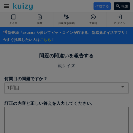
作成する
検索
クイズ
診断
お絵描き診断
大喜利
ログイン
新登場『aruco』✨歩いてビットコインが貯まる、新感覚ポイ活アプリ！
今すぐ挑戦したい人は
こちら
！
問題の間違いを報告する
嵐クイズ
何問目の問題ですか？
訂正の内容と正しい答えを入力してください。