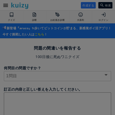
作成する
検索
クイズ
診断
お絵描き診断
大喜利
ログイン
新登場『aruco』✨歩いてビットコインが貯まる、新感覚ポイ活アプリ！
今すぐ挑戦したい人は
こちら
！
問題の間違いを報告する
100日後に死ぬワニクイズ
何問目の問題ですか？
訂正の内容と正しい答えを入力してください。