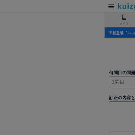
クイズ
新登場『ar
何問目の問
訂正の内容