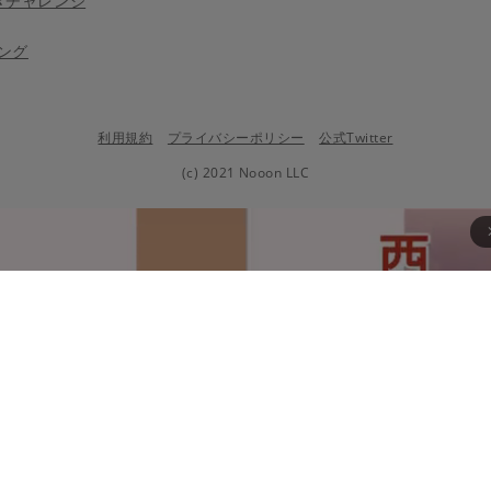
きチャレンジ
ング
利用規約
プライバシーポリシー
公式Twitter
(c) 2021 Nooon LLC
arrow_fo