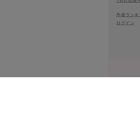
1分お絵描
作者ランキ
ログイン