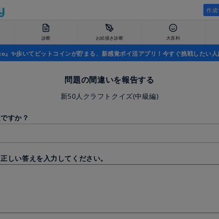
作成
診断
お絵描き診断
大喜利
uco』✨歩いてビットコインが貯まる、新感覚ポイ活アプリ！今すぐ挑戦したい人
問題の間違いを報告する
新50人クラフトクイズ(中級編)
題ですか？
と正しい答えを入力してください。