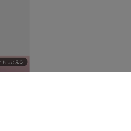
もっと見る
rward_ios