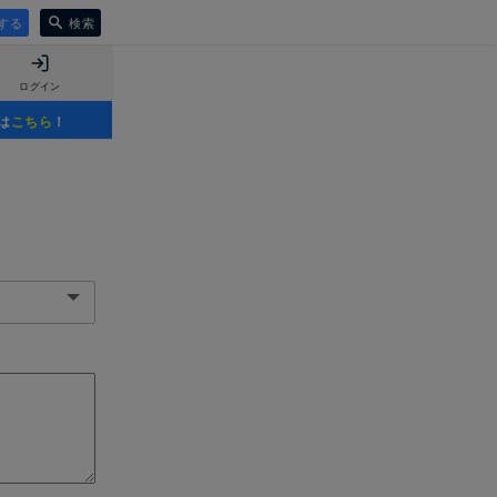
する
検索
ログイン
は
こちら
！