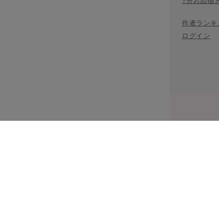
1分お絵描
作者ランキ
ログイン