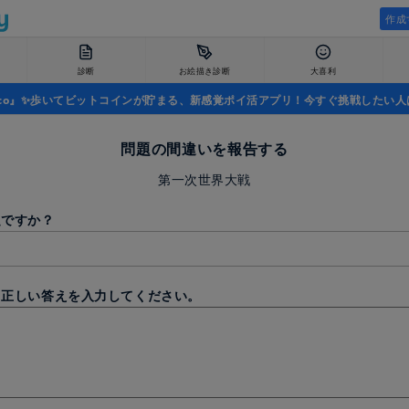
作成
診断
お絵描き診断
大喜利
uco』✨歩いてビットコインが貯まる、新感覚ポイ活アプリ！今すぐ挑戦したい人
問題の間違いを報告する
第一次世界大戦
題ですか？
と正しい答えを入力してください。