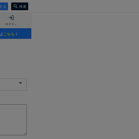
する
検索
ログイン
は
こちら
！