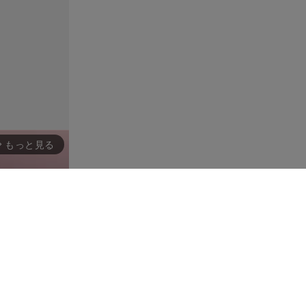
もっと見る
rward_ios