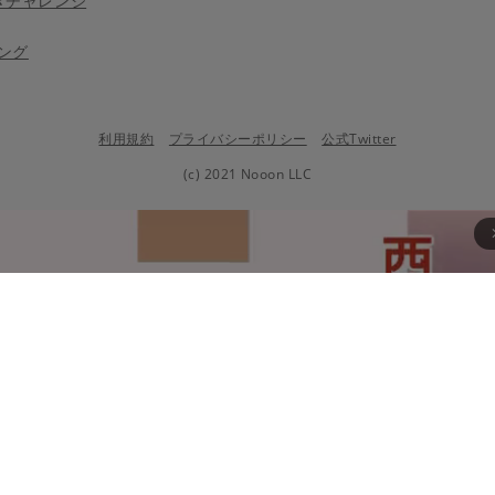
きチャレンジ
ング
利用規約
プライバシーポリシー
公式Twitter
(c) 2021 Nooon LLC
arrow_fo