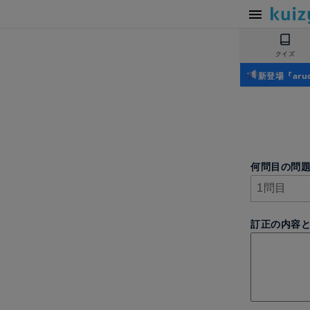
クイズ
新登場『ar
何問目の問
訂正の内容