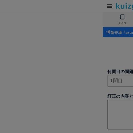
クイズ
新登場『ar
何問目の問
訂正の内容