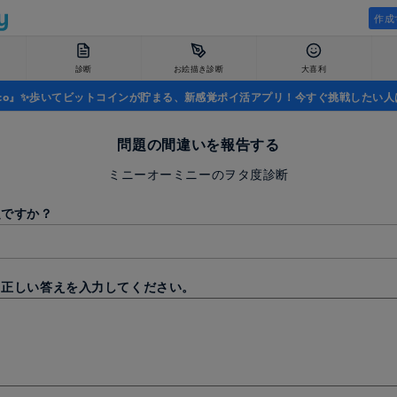
作成
診断
お絵描き診断
大喜利
uco』✨歩いてビットコインが貯まる、新感覚ポイ活アプリ！今すぐ挑戦したい人
問題の間違いを報告する
ミニーオーミニーのヲタ度診断
題ですか？
と正しい答えを入力してください。