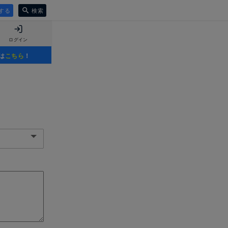
する
検索
ログイン
は
こちら
！