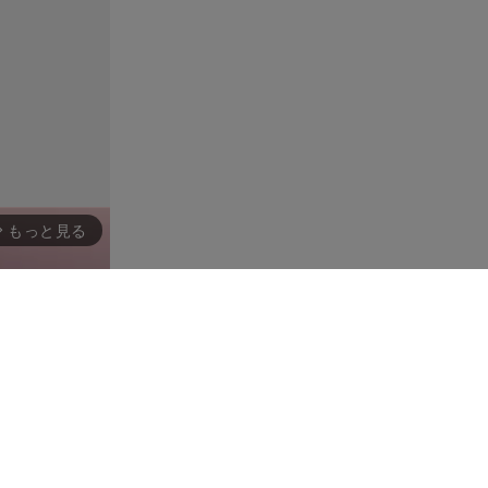
もっと見る
rward_ios