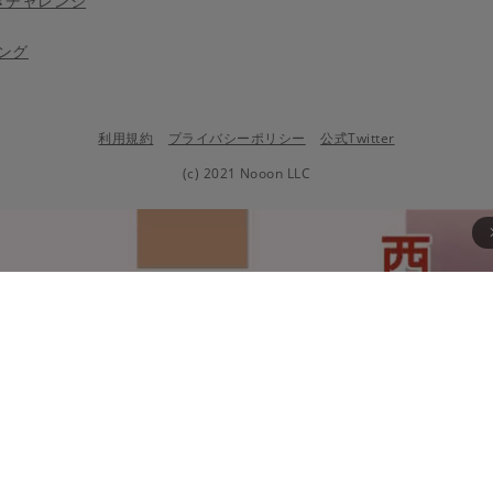
きチャレンジ
ング
利用規約
プライバシーポリシー
公式Twitter
(c) 2021 Nooon LLC
arrow_fo