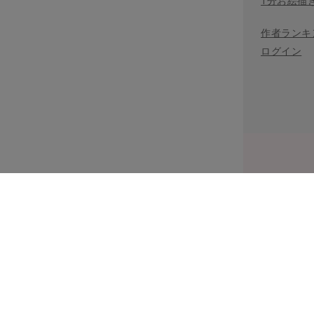
1分お絵描
作者ランキ
ログイン