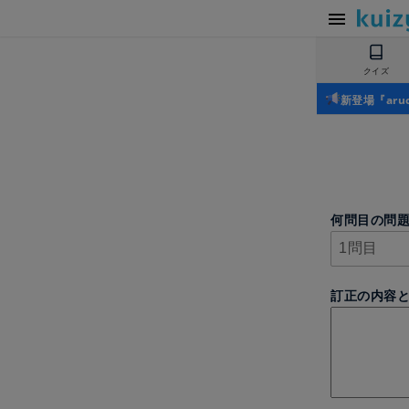
クイズ
新登場『ar
何問目の問
訂正の内容