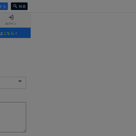
する
検索
ログイン
は
こちら
！