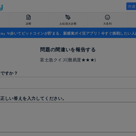
作成
診断
お絵描き診断
大喜利
uco』✨歩いてビットコインが貯まる、新感覚ポイ活アプリ！今すぐ挑戦したい人
問題の間違いを報告する
富士急クイズ(難易度★★★)
題ですか？
と正しい答えを入力してください。