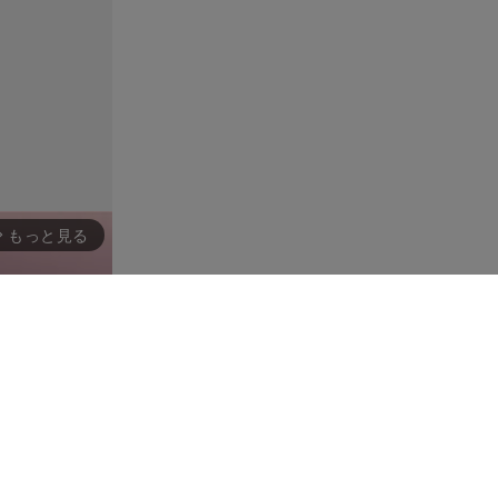
もっと見る
rward_ios