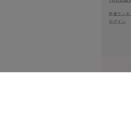
1分お絵描
作者ランキ
ログイン