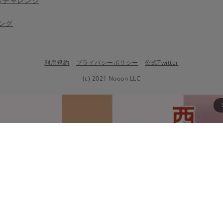
きチャレンジ
ング
利用規約
プライバシーポリシー
公式Twitter
(c) 2021 Nooon LLC
arrow_fo