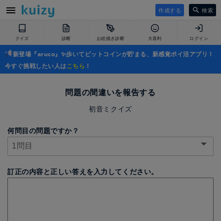
作成する
検索
クイズ
診断
お絵描き診断
大喜利
ログイン
新登場『aruco』✨歩いてビットコインが貯まる、新感覚ポイ活アプリ！
今すぐ挑戦したい人は
こちら
！
問題の間違いを報告する
初音ミクイズ
何問目の問題ですか？
訂正の内容と正しい答えを入力してください。