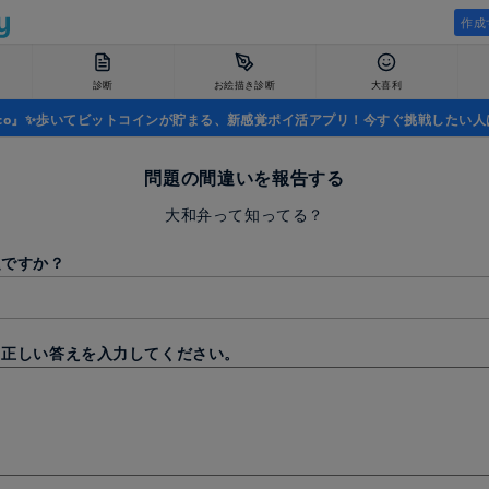
作成
診断
お絵描き診断
大喜利
uco』✨歩いてビットコインが貯まる、新感覚ポイ活アプリ！今すぐ挑戦したい人
問題の間違いを報告する
大和弁って知ってる？
題ですか？
と正しい答えを入力してください。