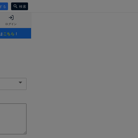
する
検索
ログイン
は
こちら
！