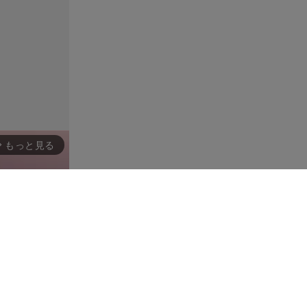
もっと見る
rward_ios