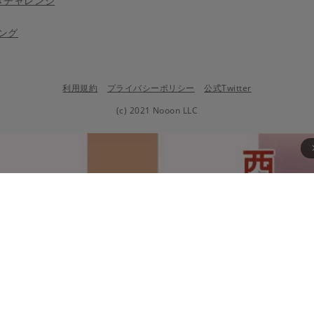
きチャレンジ
ング
利用規約
プライバシーポリシー
公式Twitter
(c) 2021 Nooon LLC
arrow_fo