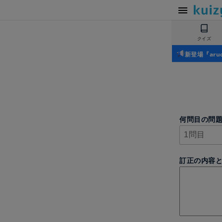
クイズ
新登場『ar
何問目の問
訂正の内容