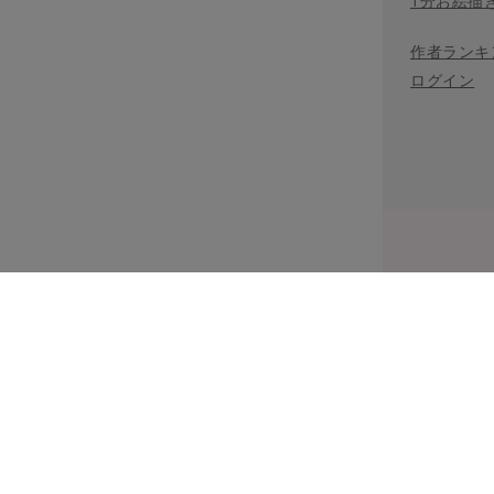
1分お絵描
作者ランキ
ログイン