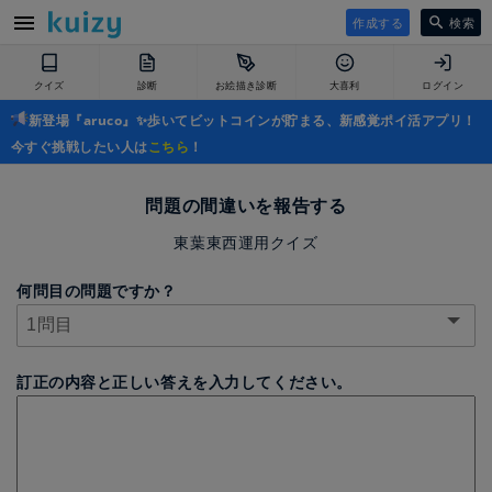
作成する
検索
クイズ
診断
お絵描き診断
大喜利
ログイン
新登場『aruco』✨歩いてビットコインが貯まる、新感覚ポイ活アプリ！
今すぐ挑戦したい人は
こちら
！
問題の間違いを報告する
東葉東西運用クイズ
何問目の問題ですか？
訂正の内容と正しい答えを入力してください。