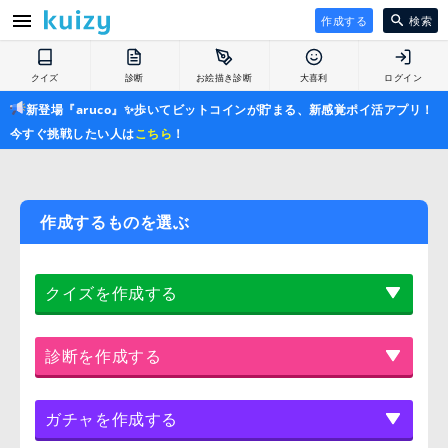
作成する
検索
クイズ
診断
お絵描き診断
大喜利
ログイン
新登場『aruco』✨歩いてビットコインが貯まる、新感覚ポイ活アプリ！
今すぐ挑戦したい人は
こちら
！
作成するものを選ぶ
クイズを作成する
診断を作成する
ガチャを作成する