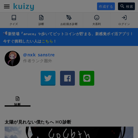
作成する
検索
クイズ
診断
お絵描き診断
大喜利
ログイン
新登場『aruco』✨歩いてビットコインが貯まる、新感覚ポイ活アプリ！
今すぐ挑戦したい人は
こちら
！
@nxk_sanstre
作者ランク圏外
診断
太陽が見れない僕たちへ HO診断